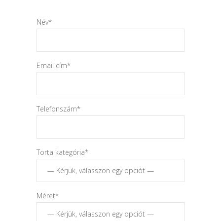
Név*
Email cím*
Telefonszám*
Torta kategória*
Méret*