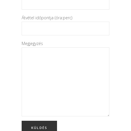
Átvétel időpontja (óra:perc)
Megjegyzés