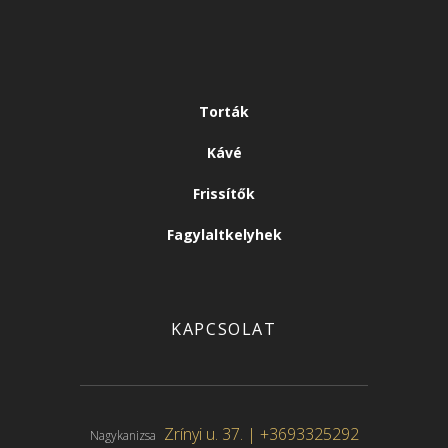
Torták
Kávé
Frissítők
Fagylaltkelyhek
KAPCSOLAT
Zrínyi u. 37. |
+3693325292
Nagykanizsa