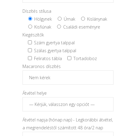
Díszítés stílusa
Hölgynek
Úrnak
Kislánynak
Kisfiúnak
Családi eseményre
Kiegészítők
Szám gyertya talppal
Szálas gyertya talppal
Feliratos tábla
Tortadoboz
Macaronos díszítés
Átvétel helye
Átvétel napja (hónap.nap) - Legkorábbi átvétel,
a megrendeléstől számított 48 óra/2 nap