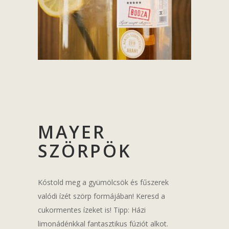
MAYER
SZÖRPÖK
Kóstold meg a gyümölcsök és fűszerek
valódi ízét szörp formájában! Keresd a
cukormentes ízeket is! Tipp: Házi
limonádénkkal fantasztikus fúziót alkot.