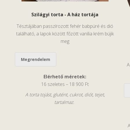
Szilágyi torta - A ház tortája
Tésztájában passzírozott fehér babpüré és dió
található, a lapok között főzött vanília krém bújik
meg
Megrendelem
A
Elérhető méretek:
16 szeletes – 18 900 Ft
A torta tojást, glutént, cukrot, diót, tejet,
tartalmaz.
A