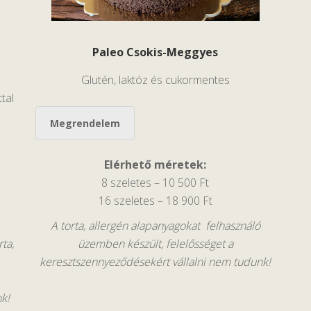
Paleo Csokis-Meggyes
Glutén, laktóz és cukormentes
tal
Megrendelem
Elérhető méretek:
8 szeletes – 10 500 Ft
16 szeletes – 18 900 Ft
A torta, allergén alapanyagokat felhasználó
rta,
üzemben készült, felelősséget a
keresztszennyeződésekért vállalni nem tudunk!
k!