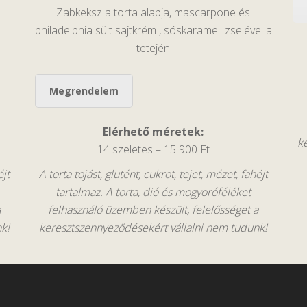
Zabkeksz a torta alapja, mascarpone és
philadelphia sült sajtkrém , sóskaramell zselével a
tetején
Megrendelem
Elérhető méretek:
k
14 szeletes – 15 900 Ft
éjt
A torta tojást, glutént, cukrot, tejet, mézet, fahéjt
tartalmaz. A torta, dió és mogyoróféléket
a
felhasználó üzemben készült, felelősséget a
k!
keresztszennyeződésekért vállalni nem tudunk!