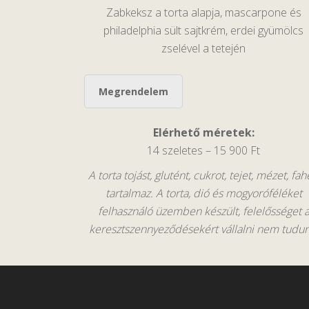
Zabkeksz a torta alapja, mascarpone és
philadelphia sült sajtkrém, erdei gyümölcs
zselével a tetején
Megrendelem
Elérhető méretek:
14 szeletes – 15 900 Ft
A torta tojást, glutént, cukrot, tejet, mézet, fah
tartalmaz. A torta, dió és mogyoróféléket
felhasználó üzemben készült, felelősséget 
keresztszennyeződésekért vállalni nem tudun