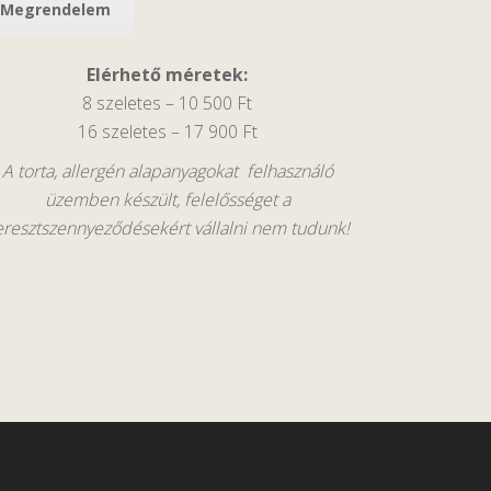
Megrendelem
Elérhető méretek:
8 szeletes – 10 500 Ft
16 szeletes – 17 900 Ft
A torta, allergén alapanyagokat felhasználó
üzemben készült, felelősséget a
eresztszennyeződésekért vállalni nem tudunk!