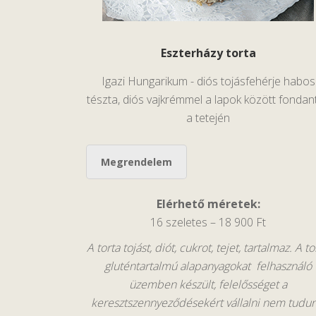
Eszterházy torta
Igazi Hungarikum - diós tojásfehérje habos
tészta, diós vajkrémmel a lapok között fondant
a tetején
Megrendelem
Elérhető méretek:
16 szeletes – 18 900 Ft
A torta tojást, diót, cukrot, tejet, tartalmaz. A to
gluténtartalmú alapanyagokat felhasználó
üzemben készült, felelősséget a
keresztszennyeződésekért vállalni nem tudun