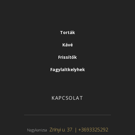
Torták
Kávé
Frissítők
Fagylaltkelyhek
KAPCSOLAT
Zrínyi u. 37. |
+3693325292
Nagykanizsa