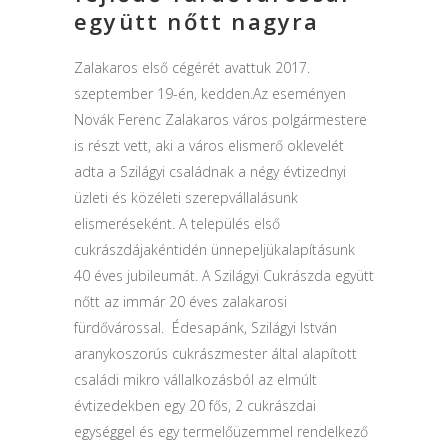
együtt nőtt nagyra
Zalakaros első cégérét avattuk 2017.
szeptember 19-én, kedden.Az eseményen
Novák Ferenc Zalakaros város polgármestere
is részt vett, aki a város elismerő oklevelét
adta a Szilágyi családnak a négy évtizednyi
üzleti és közéleti szerepvállalásunk
elismeréseként. A település első
cukrászdájakéntidén ünnepeljükalapításunk
40 éves jubileumát. A Szilágyi Cukrászda együtt
nőtt az immár 20 éves zalakarosi
fürdővárossal. Édesapánk, Szilágyi István
aranykoszorús cukrászmester által alapított
családi mikro vállalkozásból az elmúlt
évtizedekben egy 20 fős, 2 cukrászdai
egységgel és egy termelőüzemmel rendelkező