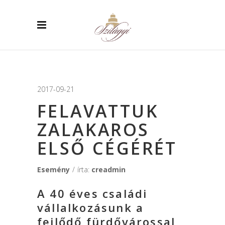
2017-09-21
FELAVATTUK
ZALAKAROS
ELSŐ CÉGÉRÉT
Esemény
írta:
creadmin
A 40 éves családi
vállalkozásunk a
fejlődő fürdővárossal