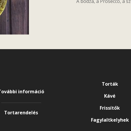
A bodza, a Prosecco, a sz
Torták
További információ
Kávé
Frissítők
Tortarendelés
Fagylaltkelyhek