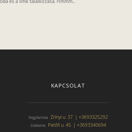
óda és a lime találkozása. Hmmm...
KAPCSOLAT
Zrínyi u. 37. |
+3693325292
Nagykanizsa
Petőfi u. 45. |
+3693340694
Zalakaros