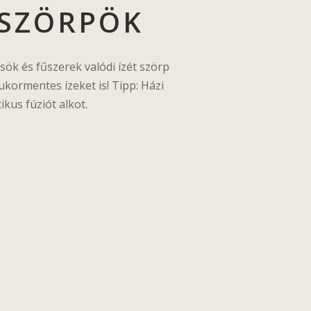
 SZÖRPÖK
ök és fűszerek valódi ízét szörp
ukormentes ízeket is! Tipp: Házi
kus fúziót alkot.