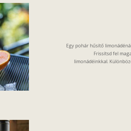
Egy pohár hűsítő limonádénál 
Frissítsd fel ma
limonádéinkkal. Különböző