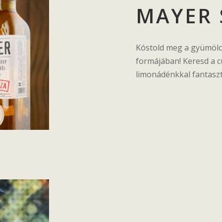
MAYER
Kóstold meg a gyümölcs
formájában! Keresd a c
limonádénkkal fantaszti